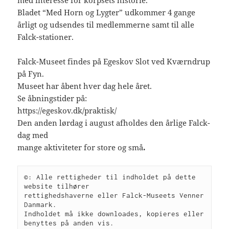
med interesse for korpsets historie.
Bladet “Med Horn og Lygter” udkommer 4 gange
årligt og udsendes til medlemmerne samt til alle
Falck-stationer.
Falck-Museet findes på Egeskov Slot ved Kværndrup
på Fyn.
Museet har åbent hver dag hele året.
Se åbningstider på:
https://egeskov.dk/praktisk/
Den anden lørdag i august afholdes den årlige Falck-
dag med
mange aktiviteter for store og små
.
©: Alle rettigheder til indholdet på dette 
website tilhører 

rettighedshaverne eller Falck-Museets Venner 
Danmark.

Indholdet må ikke downloades, kopieres eller 
benyttes på anden vis.