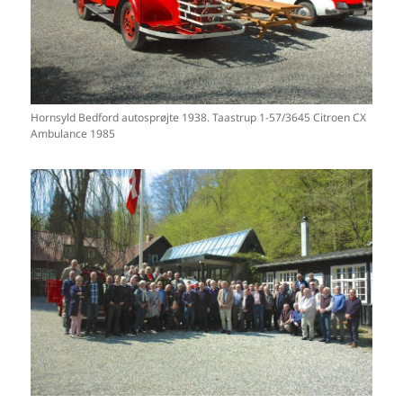
Hornsyld Bedford autosprøjte 1938. Taastrup 1-57/3645 Citroen CX
Ambulance 1985