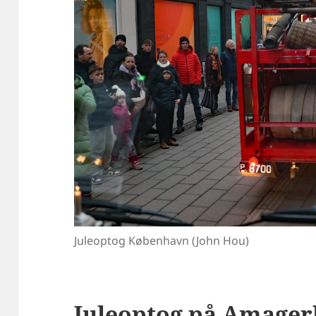
Juleoptog København (John Hou)
Juleoptog på Amage