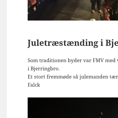
Juletræstænding i Bj
Som traditionen byder var FMV med 
i Bjerringbro.
Et stort fremmøde så julemanden tæ
Falck