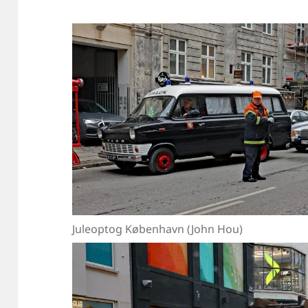
Juleoptog København (John Hou)