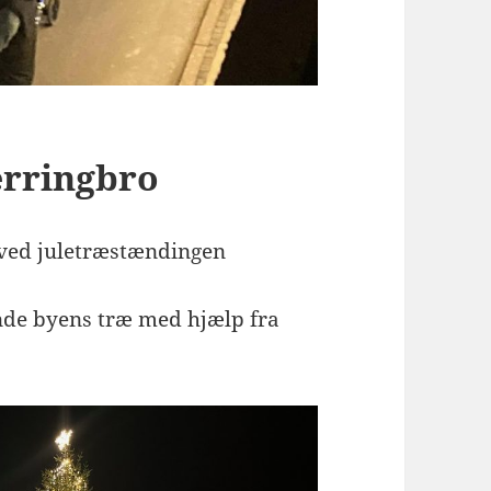
erringbro
ved juletræstændingen
nde byens træ med hjælp fra