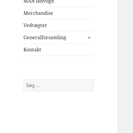
MAN ladvogn
Merchandise
Vedtægter
udvid
Generalforsamling
undermenu
Kontakt
Søg
efter: