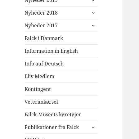
Nyheder 2019
undermenu
udvid
Nyheder 2018
undermenu
udvid
Nyheder 2017
undermenu
Falck i Danmark
Information in English
Info auf Deutsch
Bliv Medlem
Kontingent
Veterankørsel
Falck-Museets køretøjer
udvid
Publikationer fra Falck
undermenu