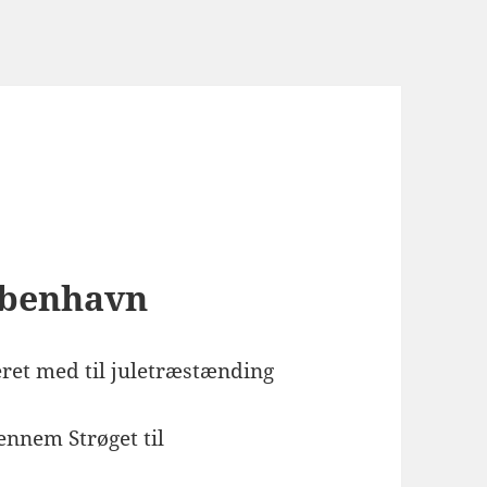
øbenhavn
eret med til juletræstænding
ennem Strøget til