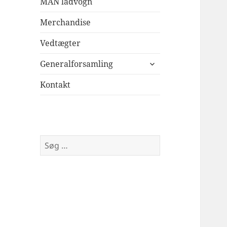
MAN ladvogn
Merchandise
Vedtægter
udvid
Generalforsamling
undermenu
Kontakt
Søg
efter: