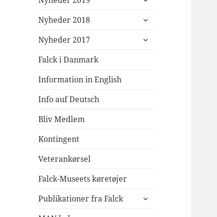
Nyheder 2019
undermenu
udvid
Nyheder 2018
undermenu
udvid
Nyheder 2017
undermenu
Falck i Danmark
Information in English
Info auf Deutsch
Bliv Medlem
Kontingent
Veterankørsel
Falck-Museets køretøjer
udvid
Publikationer fra Falck
undermenu