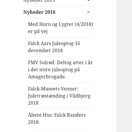
Nyheder 2019
undermenu
udvid
Nyheder 2018
undermenu
Med Horn og Lygter (4/2018)
er på vej
Falck Aars Juleoptog 16
december 2018
FMV Solrød: Deltog atter i år
i det store juleoptog på
Amagerbrogade.
Falck-Museets Venner:
Juletræstænding i Vildbjerg
2018
Åbent Hus: Falck Randers
2018.